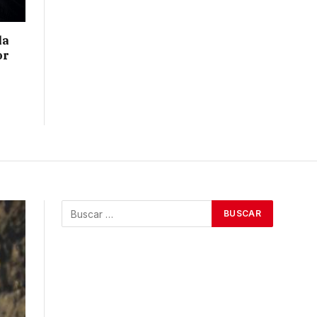
la
or