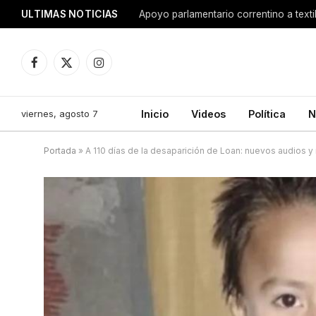
ULTIMAS NOTICIAS
Apoyo parlamentario correntino a texti
Facebook
X
Instagram
(Twitter)
viernes, agosto 7
Inicio
Videos
Política
N
Portada
»
A 110 días de la desaparición de Loan: nuevos audios 