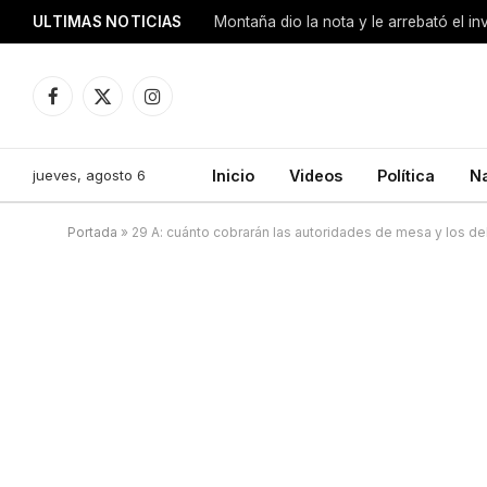
ULTIMAS NOTICIAS
Montaña dio la nota y le arrebató el i
Facebook
X
Instagram
(Twitter)
jueves, agosto 6
Inicio
Videos
Política
N
Portada
»
29 A: cuánto cobrarán las autoridades de mesa y los d