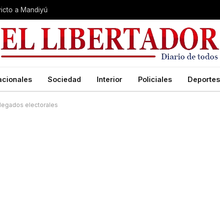
nvicto a Mandiyú
acionales
Sociedad
Interior
Policiales
Deportes
elegados electorales