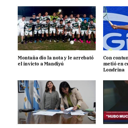
Montaña dio la nota y le arrebató
Con contun
el invicto a Mandiyú
metió en c
Londrina