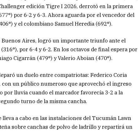
allenger edición Tigre I 2026, derrotó en la primera
77°) por 6-2 y 6-3. Ahora aguarda por el vencedor del
406°) y el colombiano Samuel Heredia (692°).
 Buenos Aires, logró un importante triunfo ante el
 (316°), por 6-4 y 6-2. En los octavos de final espera por
hiago Cigarrán (479°) y Valerio Aboian (470°).
 deparó un duelo entre compatriotas: Federico Coria
), con un público numeroso que aprovechó el ingreso
uvo por lluvia cuando el marcador favorecía 3-2 a la
 segundo turno de la misma cancha.
 lleva a cabo en las instalaciones del Tucumán Lawn
rteña sobre canchas de polvo de ladrillo y repartirá un