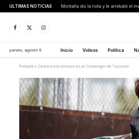
ULTIMAS NOTICIAS
Montaña dio la nota y le arrebató el i
Facebook
X
Instagram
(Twitter)
jueves, agosto 6
Inicio
Videos
Política
N
Portada
»
Zárate pone primera en el Challenger de Tucumán