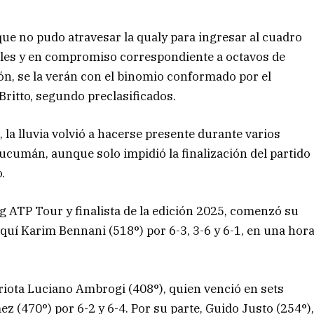
que no pudo atravesar la qualy para ingresar al cuadro
obles y en compromiso correspondiente a octavos de
lón, se la verán con el binomio conformado por el
Britto, segundo preclasificados.
s, la lluvia volvió a hacerse presente durante varios
Tucumán, aunque solo impidió la finalización del partido
.
g ATP Tour y finalista de la edición 2025, comenzó su
oquí Karim Bennani (518°) por 6-3, 3-6 y 6-1, en una hor
riota Luciano Ambrogi (408°), quien venció en sets
 (470°) por 6-2 y 6-4. Por su parte, Guido Justo (254°)