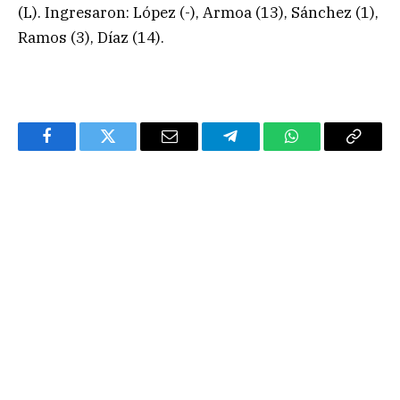
(L). Ingresaron: López (-), Armoa (13), Sánchez (1),
Ramos (3), Díaz (14).
Facebook
Twitter
Email
Telegram
WhatsApp
Copy
Link