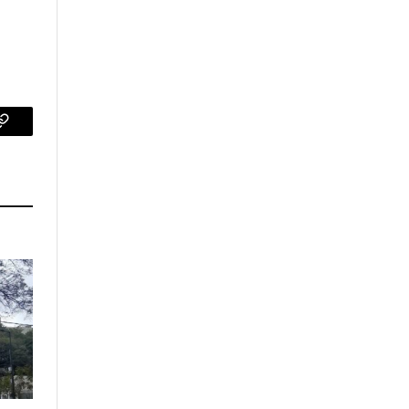
p
Copy
Link