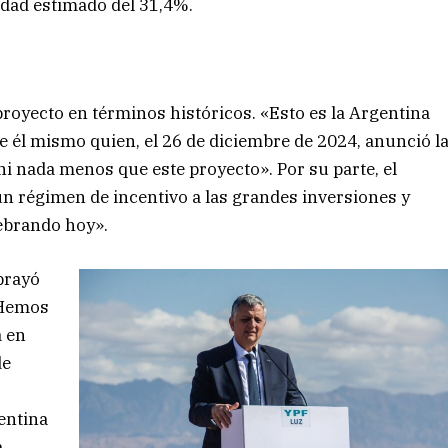
idad estimado del 31,4%.
l proyecto en términos históricos. «Esto es la Argentina
ue él mismo quien, el 26 de diciembre de 2024, anunció l
i nada menos que este proyecto». Por su parte, el
 régimen de incentivo a las grandes inversiones y
lebrando hoy».
brayó
«Hemos
a en
de
entina
a