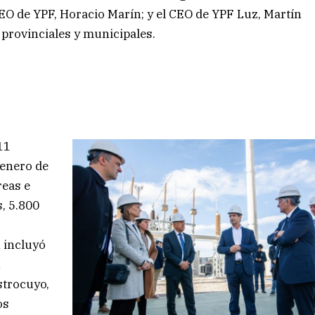
EO de YPF, Horacio Marín; y el CEO de YPF Luz, Martín
 provinciales y municipales.
11
 enero de
reas e
, 5.800
 incluyó
n
strocuyo,
os