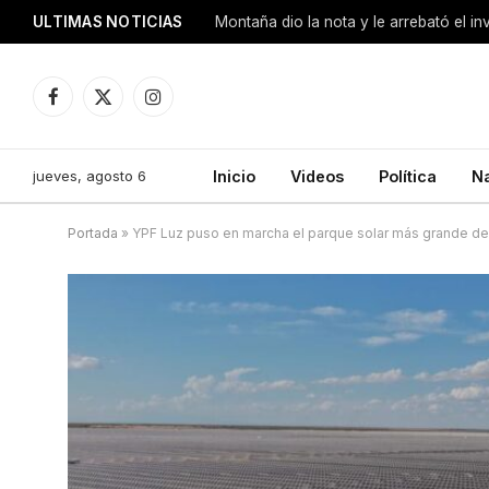
ULTIMAS NOTICIAS
Montaña dio la nota y le arrebató el i
Facebook
X
Instagram
(Twitter)
jueves, agosto 6
Inicio
Videos
Política
N
Portada
»
YPF Luz puso en marcha el parque solar más grande del 