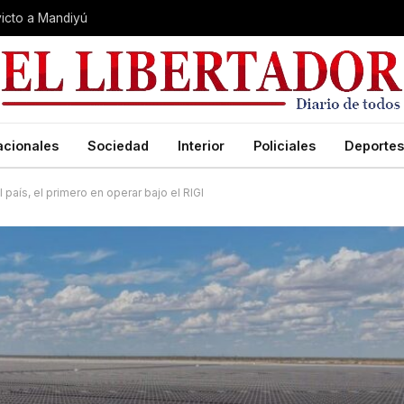
nvicto a Mandiyú
acionales
Sociedad
Interior
Policiales
Deportes
país, el primero en operar bajo el RIGI