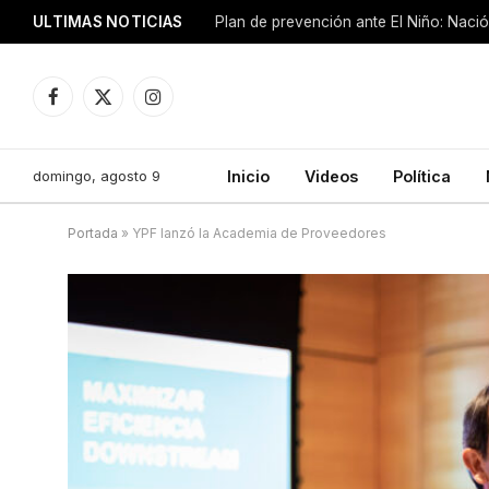
ULTIMAS NOTICIAS
Plan de prevención ante El Niño: Nació
Facebook
X
Instagram
(Twitter)
domingo, agosto 9
Inicio
Videos
Política
Portada
»
YPF lanzó la Academia de Proveedores