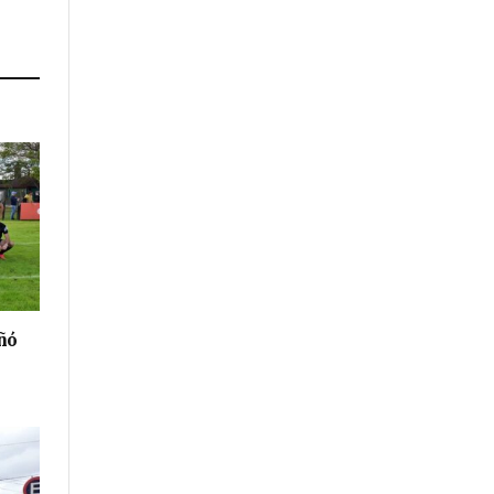
Link
ñó