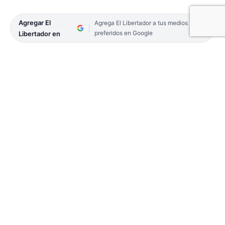
Agregar El
Agrega El Libertador a tus medios
preferidos en Google
Libertador en
El Gobierno de Corrientes a través del Ministerio
de Educación y la Dirección de Educación Técnico
Profesional pondrán en marcha el 7 y 8 de agosto,
una nueva edición de Tecnicar- Che Taraguí, la
competencia de autos eléctricos diseñados y
realizados por estudiantes de escuelas técnicas de
toda la provincia.