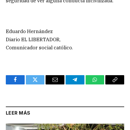
seguridad de ver alguna conducta incivilizada.
Eduardo Hernández
Diario EL LIBERTADOR,
Comunicador social católico.
Facebook
Twitter
Email
Telegram
WhatsApp
Copy
Link
LEER MÁS