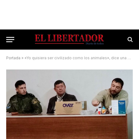
Portada
»
«Yo quisiera ser civilizado como los animales», dice una vigente canción