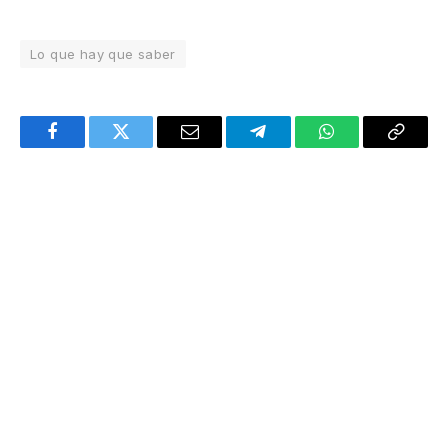
Lo que hay que saber
Facebook
Twitter
Email
Telegram
WhatsApp
Copy
Link