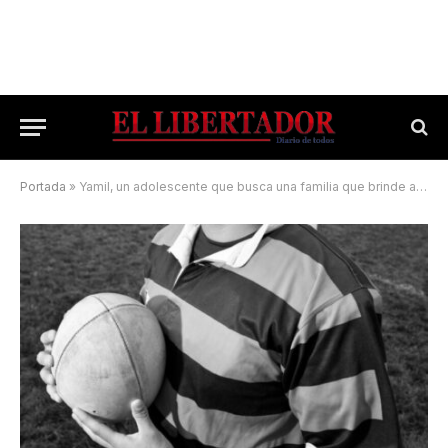
Portada
»
Yamil, un adolescente que busca una familia que brinde amor y acompañamiento