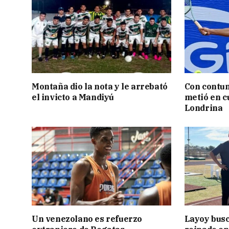
Montaña dio la nota y le arrebató
Con contun
el invicto a Mandiyú
metió en c
Londrina
Un venezolano es refuerzo
Layoy busc