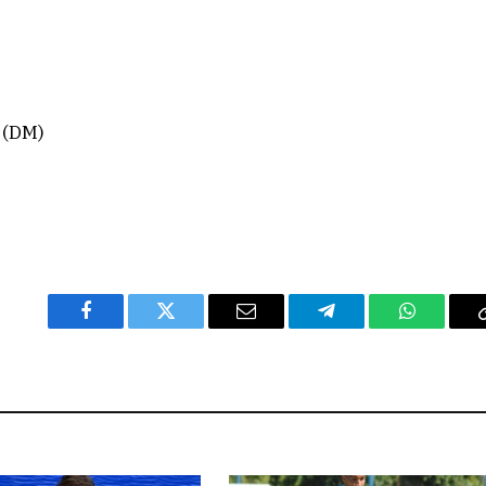
 (DM)
Facebook
Twitter
Email
Telegram
WhatsAp