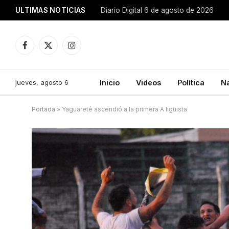
ULTIMAS NOTICIAS
Diario Digital 6 de agosto de 2026
Facebook
X
Instagram
(Twitter)
jueves, agosto 6
Inicio
Videos
Política
N
Portada
»
Yaguareté ascendió a la primera A liguista