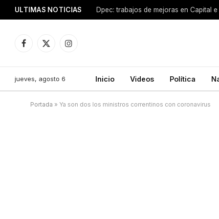
ULTIMAS NOTICIAS
Dpec: trabajos de mejoras en Capital e 
Facebook
X
Instagram
(Twitter)
jueves, agosto 6
Inicio
Videos
Política
N
Portada
»
Ya son dos los ministros correntinos con coronavirus