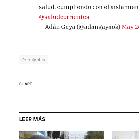
salud, cumpliendo con el aislamient
@saludcorrientes
.
— Adán Gaya (@adangayaok)
May 2
Principales
SHARE.
LEER MÁS