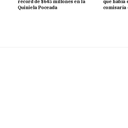
récord de $645 millones en la
que había 
Quiniela Poceada
comisaría