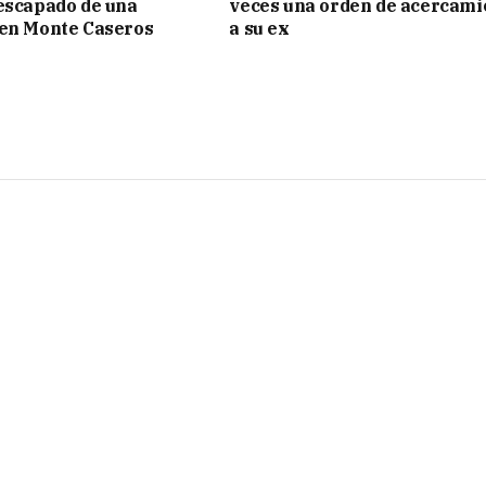
escapado de una
veces una orden de acercami
 en Monte Caseros
a su ex