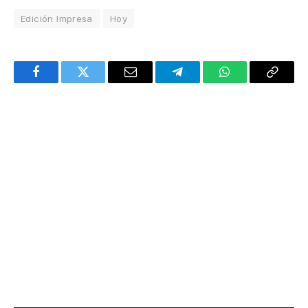
Edición Impresa
Hoy
Facebook
Twitter
Email
Telegram
WhatsApp
Copy
Link