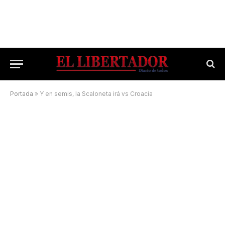
Portada
»
Y en semis, la Scaloneta irá vs Croacia