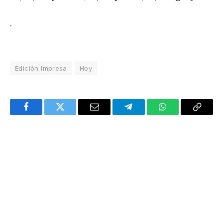
.
Edición Impresa
Hoy
Facebook
Twitter
Email
Telegram
WhatsApp
Copy
Link