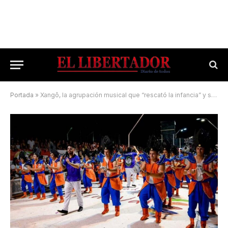
Portada
»
Xangô, la agrupación musical que “rescató la infancia” y se consagró campeona