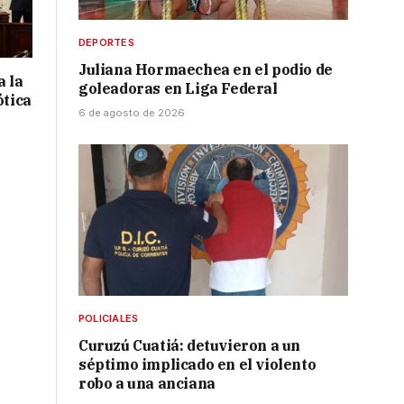
DEPORTES
Juliana Hormaechea en el podio de
a la
goleadoras en Liga Federal
ótica
6 de agosto de 2026
POLICIALES
Curuzú Cuatiá: detuvieron a un
séptimo implicado en el violento
robo a una anciana