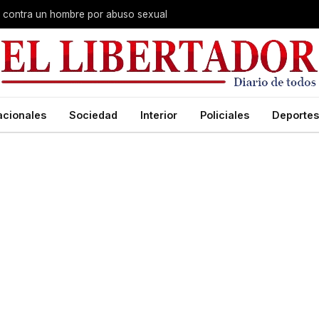
na contra un hombre por abuso sexual
acionales
Sociedad
Interior
Policiales
Deportes