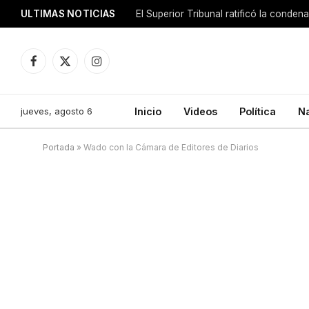
ULTIMAS NOTICIAS
El Superior Tribunal ratificó la conde
Facebook
X
Instagram
(Twitter)
jueves, agosto 6
Inicio
Videos
Política
N
Portada
»
Wado con la Cámara de Editores de Diarios