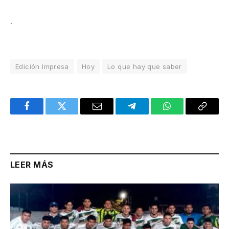
.
Edición Impresa
Hoy
Lo que hay que saber
Facebook
Twitter
Email
Telegram
WhatsApp
Copy
Link
LEER MÁS