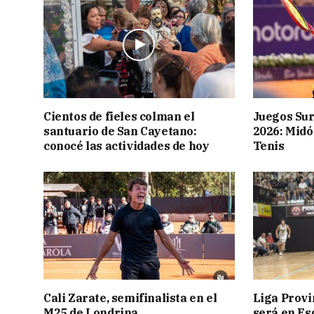
Cientos de fieles colman el
Juegos Su
santuario de San Cayetano:
2026: Midó
conocé las actividades de hoy
Tenis
Cali Zarate, semifinalista en el
Liga Provin
M25 de Londrina
será en Es