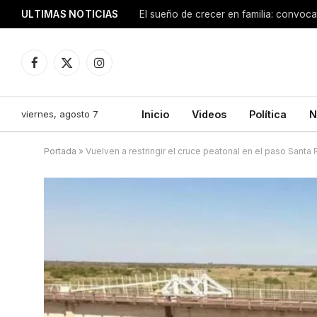
ULTIMAS NOTICIAS
Facebook
X
Instagram
(Twitter)
viernes, agosto 7
Inicio
Videos
Política
N
Portada
»
Vuelven a restringir el cruce peatonal en el paso Santa