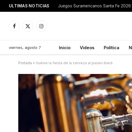
ULTIMAS NOTICIAS
Juegos Suramericanos Santa Fe 2026: 
Facebook
X
Instagram
(Twitter)
viernes, agosto 7
Inicio
Videos
Política
N
Portada
»
Vuelve la fiesta de la cerveza al paseo Iberá