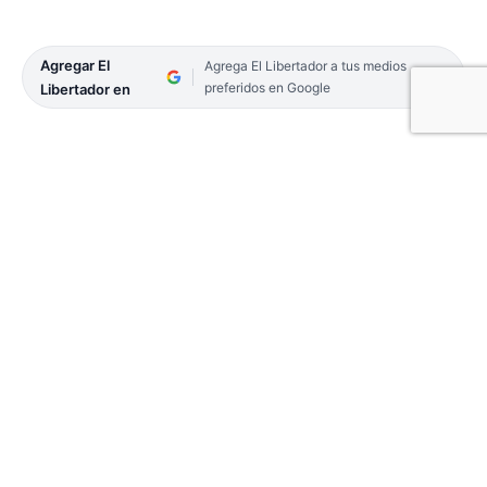
Agregar El
Agrega El Libertador a tus medios
preferidos en Google
Libertador en
El coronavirus sumó 775 casos y tres muertes en
las últimas 24 horas, de acuerdo a lo informado en
el parte oficial sobre la situación epidemiológica
dentro de la provincia. Son 119.883 los positivos
acumulados y 1.609 las muertes causadas por la
pandemia.