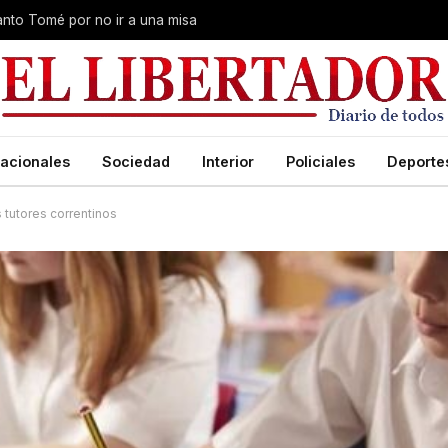
Santo Tomé por no ir a una misa
acionales
Sociedad
Interior
Policiales
Deporte
 tutores correntinos