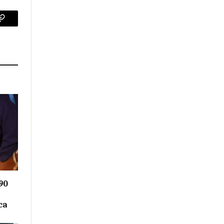
p
Copy
Link
90
ca