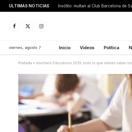
ULTIMAS NOTICIAS
Insólito: multan al Club Barcelona de 
Facebook
X
Instagram
(Twitter)
viernes, agosto 7
Inicio
Videos
Política
N
Portada
»
Vouchers Educativos 2025: todo lo que deben saber los