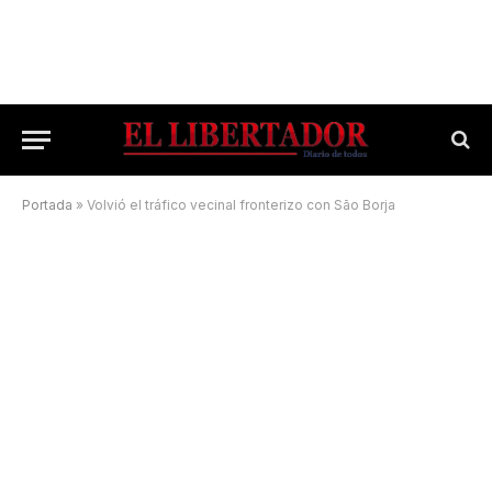
Portada
»
Volvió el tráfico vecinal fronterizo con São Borja