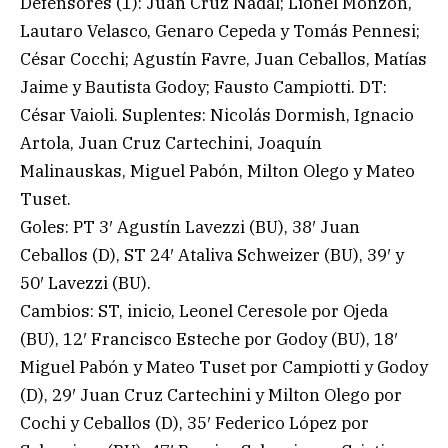
Defensores (1): Juan Cruz Nadal; Lionel Monzón,
Lautaro Velasco, Genaro Cepeda y Tomás Pennesi;
César Cocchi; Agustín Favre, Juan Ceballos, Matías
Jaime y Bautista Godoy; Fausto Campiotti. DT:
César Vaioli. Suplentes: Nicolás Dormish, Ignacio
Artola, Juan Cruz Cartechini, Joaquín
Malinauskas, Miguel Pabón, Milton Olego y Mateo
Tuset.
Goles: PT 3′ Agustín Lavezzi (BU), 38′ Juan
Ceballos (D), ST 24′ Ataliva Schweizer (BU), 39′ y
50′ Lavezzi (BU).
Cambios: ST, inicio, Leonel Ceresole por Ojeda
(BU), 12′ Francisco Esteche por Godoy (BU), 18′
Miguel Pabón y Mateo Tuset por Campiotti y Godoy
(D), 29′ Juan Cruz Cartechini y Milton Olego por
Cochi y Ceballos (D), 35′ Federico López por