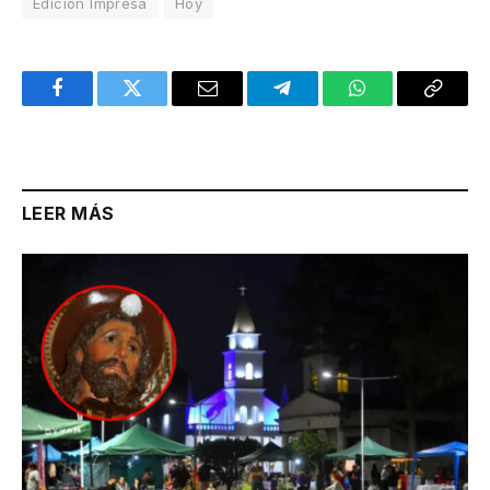
Edición Impresa
Hoy
Facebook
Twitter
Email
Telegram
WhatsApp
Copy
Link
LEER MÁS