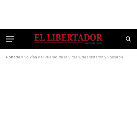
Portada
»
Volvían del Pueblo de la Virgen, despistaron y volcaron