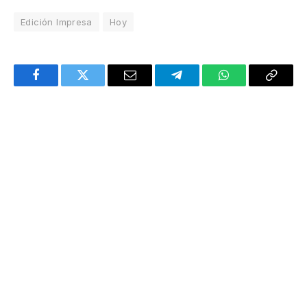
Edición Impresa
Hoy
Facebook
Twitter
Email
Telegram
WhatsApp
Copy
Link