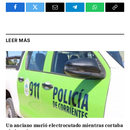
Facebook
Twitter
Email
Telegram
WhatsApp
Copy
Link
LEER MÁS
Un anciano murió electrocutado mientras cortaba