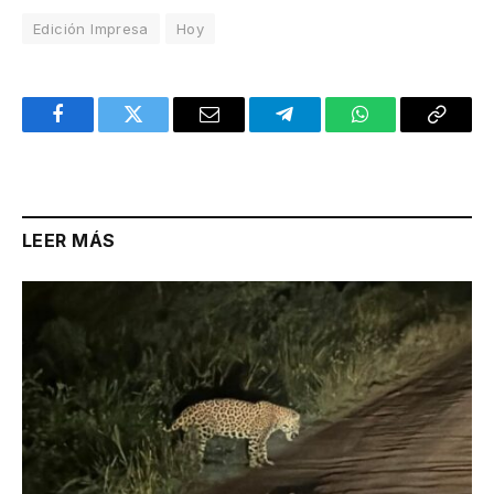
Edición Impresa
Hoy
Facebook
Twitter
Email
Telegram
WhatsApp
Copy
Link
LEER MÁS