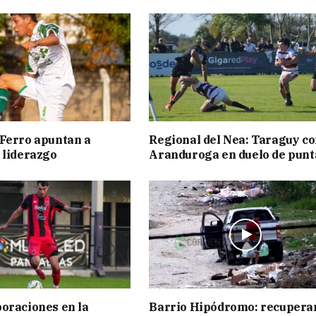
Ferro apuntan a
Regional del Nea: Taraguy c
 liderazgo
Aranduroga en duelo de punt
oraciones en la
Barrio Hipódromo: recupera