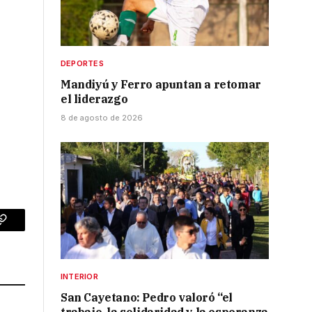
DEPORTES
Mandiyú y Ferro apuntan a retomar
el liderazgo
8 de agosto de 2026
p
Copy
Link
INTERIOR
San Cayetano: Pedro valoró “el