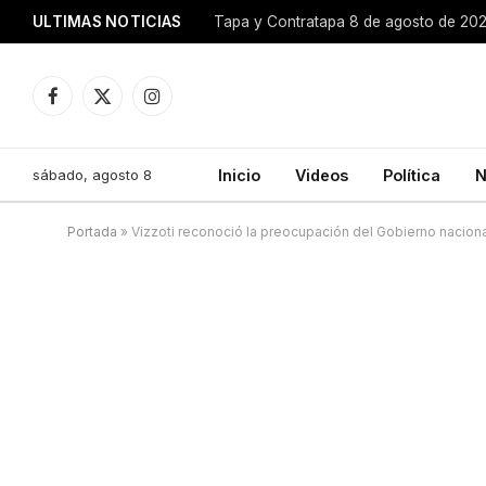
ULTIMAS NOTICIAS
Tapa y Contratapa 8 de agosto de 20
Facebook
X
Instagram
(Twitter)
sábado, agosto 8
Inicio
Videos
Política
N
Portada
»
Vizzoti reconoció la preocupación del Gobierno naciona