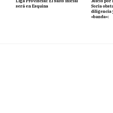
Liga Provincial: El salto inicial
Juicio por 
será en Esquina
Soria obst
diligencia 
«banda»: