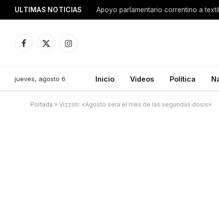
ULTIMAS NOTICIAS
Apoyo parlamentario correntino a texti
Facebook
X
Instagram
(Twitter)
jueves, agosto 6
Inicio
Videos
Política
N
Portada
»
Vizzoti: «Agosto será el mes de las segundas dosis»