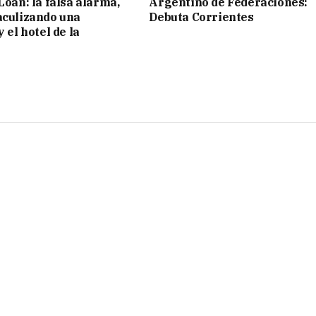
Loan: la falsa alarma,
Argentino de Federaciones:
aculizando una
Debuta Corrientes
y el hotel de la