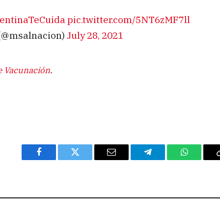
entinaTeCuida
pic.twitter.com/5NT6zMF7ll
n (@msalnacion)
July 28, 2021
e Vacunación
.
Facebook
Twitter
Email
Telegram
WhatsAp