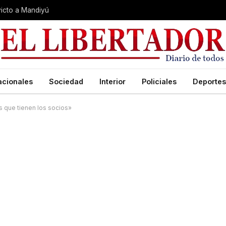
nvicto a Mandiyú
acionales
Sociedad
Interior
Policiales
Deportes
s que tienen los socios»