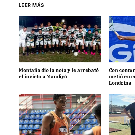
LEER MÁS
Montaña dio la nota y le arrebató
Con contun
el invicto a Mandiyú
metió en c
Londrina