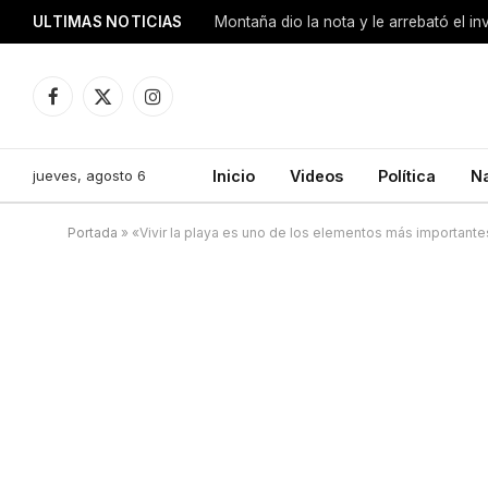
ULTIMAS NOTICIAS
Montaña dio la nota y le arrebató el i
Facebook
X
Instagram
(Twitter)
jueves, agosto 6
Inicio
Videos
Política
N
Portada
»
«Vivir la playa es uno de los elementos más importante