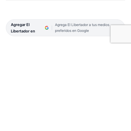
Agregar El
Agrega El Libertador a tus medios
preferidos en Google
Libertador en
Goya sigue en la preparación para vestir de fiesta
el sábado 7, por la fiesta patronal de la Virgen del
Rosario y un nuevo aniversario de su elevación al
rango de Ciudad, declarada en 1852, durante la
gobernación de Pedro Ferré.