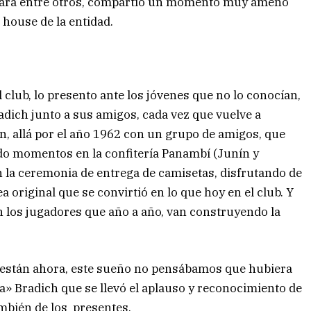
apará entre otros, compartió un momento muy ameno
 house de la entidad.
club, lo presento ante los jóvenes que no lo conocían,
radich junto a sus amigos, cada vez que vuelve a
n, allá por el año 1962 con un grupo de amigos, que
do momentos en la confitería Panambí (Junín y
en la ceremonia de entrega de camisetas, disfrutando de
a original que se convirtió en lo que hoy en el club. Y
an los jugadores que año a año, van construyendo la
 y están ahora, este sueño no pensábamos que hubiera
sa» Bradich que se llevó el aplauso y reconocimiento de
ambién de los presentes.