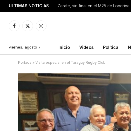
ULTIMAS NOTICIAS
Zarate, sin final en el M25 de Londrina
Facebook
X
Instagram
(Twitter)
viernes, agosto 7
Inicio
Videos
Política
N
Portada
»
Visita especial en el Taraguy Rugby Club