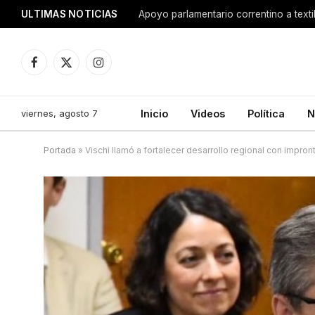
ULTIMAS NOTICIAS
Apoyo parlamentario correntino a texti
Facebook
X
Instagram
(Twitter)
viernes, agosto 7
Inicio
Videos
Política
N
Portada
»
Vischi llamó a fortalecer desarrollo regional con impron