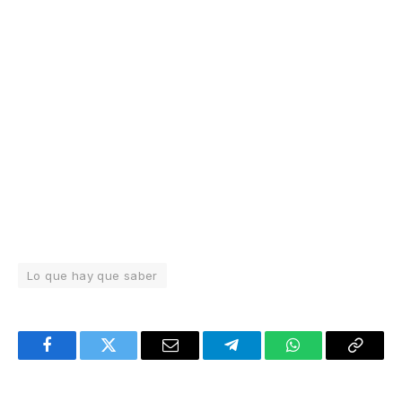
Lo que hay que saber
Facebook
Twitter
Email
Telegram
WhatsApp
Copy
Link