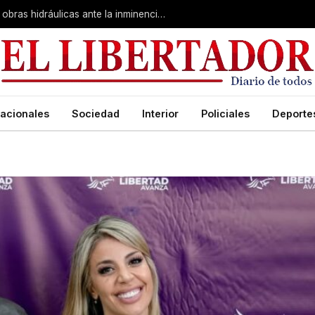
Valdés en Curuzú Cuatiá: se definieron obras hidráulicas ante la inminencia de El Niño
acionales
Sociedad
Interior
Policiales
Deporte