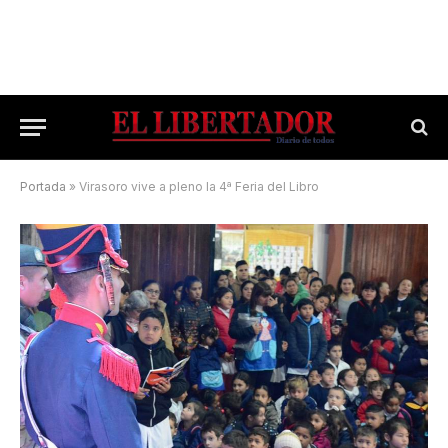
Portada
»
Virasoro vive a pleno la 4ª Feria del Libro