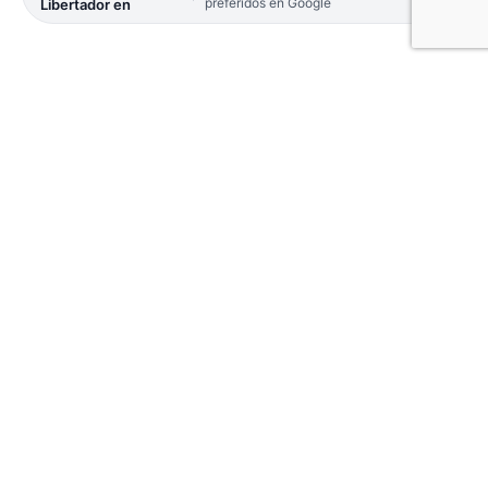
preferidos en Google
Libertador en
En un emotivo acto en la Casa de la Cultura, la
Comuna reveló los proyectos seleccionados para
erigir el Monumento Centenario Valentín Virasoro.
La propuesta ganadora busca plasmar la esencia
productiva y el futuro de la ciudad más pujante del
Norte correntino.
Gobernador Virasoro transita un año de profunda
significación histórica. Al cumplirse un siglo de