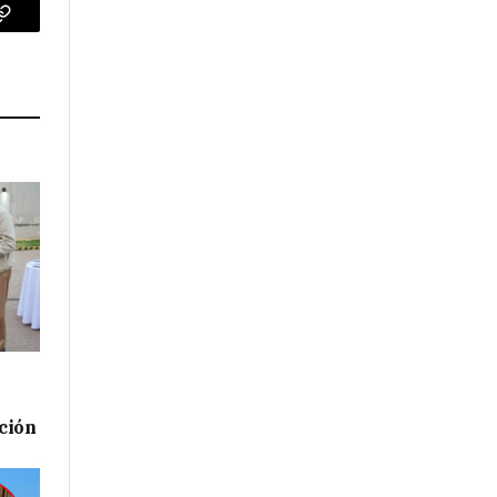
p
Copy
Link
ación