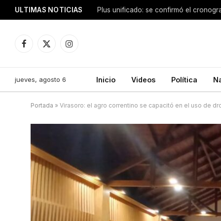
ULTIMAS NOTICIAS
Facebook
X
Instagram
(Twitter)
jueves, agosto 6
Inicio
Videos
Política
N
Portada
»
Virasoro: el agro correntino se capacitó en el uso de d