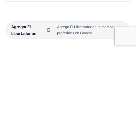
Agregar El
Agrega El Libertador a tus medios
preferidos en Google
Libertador en
BELLA VISTA. La Municipalidad de Bella Vista, a
través de la Dirección de Juventud, presentó las
actividades que se realizarán en el marco del Mes
del Estudiante 2023.
El lanzamiento, realizado en el salón Yapeyú del