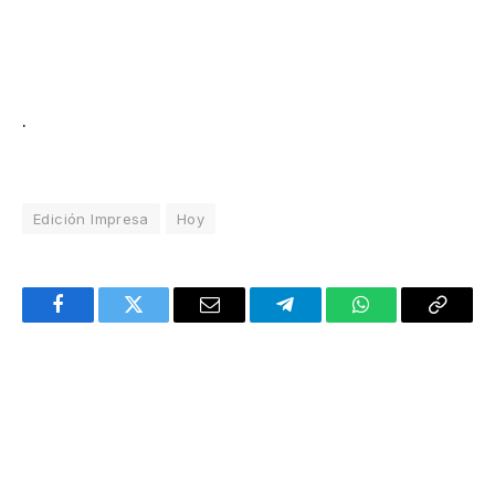
.
Edición Impresa
Hoy
Facebook
Twitter
Email
Telegram
WhatsApp
Copy
Link