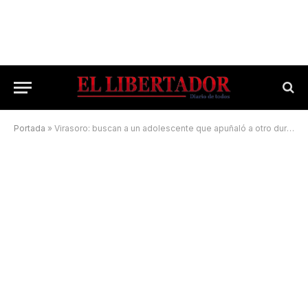
Portada
»
Virasoro: buscan a un adolescente que apuñaló a otro durante una riña