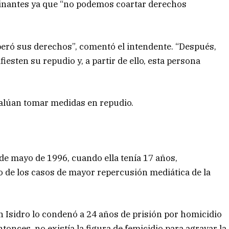
inantes ya que “no podemos coartar derechos
peró sus derechos”, comentó el intendente. “Después,
iesten su repudio y, a partir de ello, esta persona
valúan tomar medidas en repudio.
 de mayo de 1996, cuando ella tenía 17 años,
o de los casos de mayor repercusión mediática de la
an Isidro lo condenó a 24 años de prisión por homicidio
tonces, no existía la figura de femicidio para agravar la