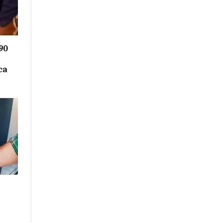
90
ca
l