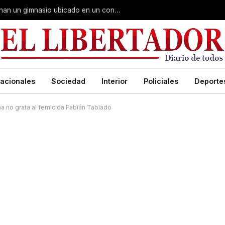
Fuerte despliegue de Gendarmería: allanan un gimnasio ubicado en un conocido hotel céntrico
acionales
Sociedad
Interior
Policiales
Deporte
a no grata al femicida Fabián Tablado