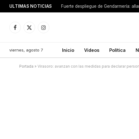
ULTIMAS NOTICIAS
Facebook
X
Instagram
(Twitter)
viernes, agosto 7
Inicio
Videos
Política
N
Portada
»
Virasoro: avanzan con las medidas para declarar person