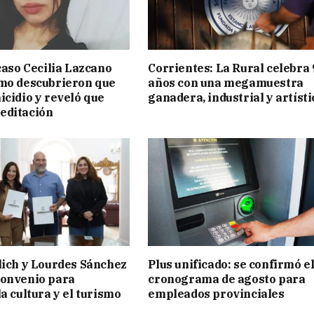
 caso Cecilia Lazcano
Corrientes: La Rural celebra 
mo descubrieron que
años con una megamuestra
icidio y reveló que
ganadera, industrial y artísti
editación
lich y Lourdes Sánchez
Plus unificado: se confirmó e
convenio para
cronograma de agosto para
a cultura y el turismo
empleados provinciales