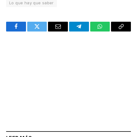
Lo que hay que saber
Facebook
Twitter
Email
Telegram
WhatsApp
Copy
Link