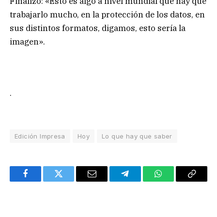
Finalizó: «Esto es algo a nivel mundial que hay que
trabajarlo mucho, en la protección de los datos, en
sus distintos formatos, digamos, esto sería la
imagen».
.
Edición Impresa
Hoy
Lo que hay que saber
Facebook
Twitter
Email
Telegram
WhatsApp
Copy
Link