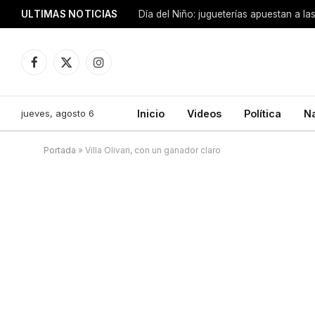
ULTIMAS NOTICIAS
Día del Niño: jugueterías apuestan a la
Facebook
X
Instagram
(Twitter)
jueves, agosto 6
Inicio
Videos
Política
N
Portada
»
Villa Olivari, con un ganador claro