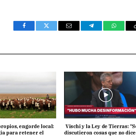
Facebook
Twitter
Email
Telegram
WhatsAp
ropios, engorde local:
Vischi y la Ley de Tierras: “S
gia para retener el
discutieron cosas que no dice