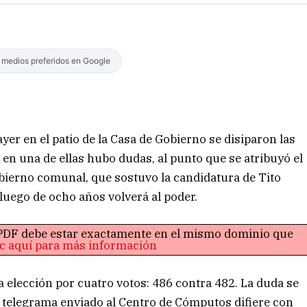
s medios preferidos en Google
er en el patio de la Casa de Gobierno se disiparon las
 en una de ellas hubo dudas, al punto que se atribuyó el
obierno comunal, que sostuvo la candidatura de Tito
 luego de ocho años volverá al poder.
o PDF debe estar exactamente en el mismo dominio que
ic aquí para más información
a elección por cuatro votos: 486 contra 482. La duda se
l telegrama enviado al Centro de Cómputos difiere con