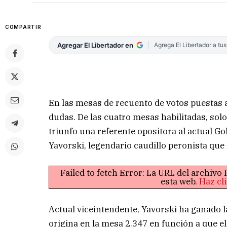
COMPARTIR
Agregar El Libertador en
Agrega El Libertador a tu
En las mesas de recuento de votos puestas ay
dudas. De las cuatro mesas habilitadas, solo
triunfo una referente opositora al actual G
Yavorski, legendario caudillo peronista que
Failed to fetch Error: La URL del archiv
esta web.
Haz cl
Actual viceintendente, Yavorski ha ganado l
origina en la mesa 2.347 en función a que e