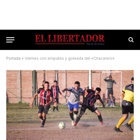
Portada
»
Viernes con empates y goleada del «Chacarero»