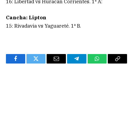
16: Libertad vs Huracán Corrientes. 1ª A:
Cancha: Lipton
15: Rivadavia vs Yaguareté. 1ª B.
Facebook
Twitter
Email
Telegram
WhatsApp
Copy
Link