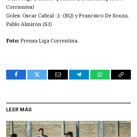
Corrientes)
Goles: Oscar Cabral -2- (BQ) y Francisco De Souza,
Pablo Almirón (SJ)
Foto:
Prensa Liga Correntina.
Facebook
Twitter
Email
Telegram
WhatsApp
Copy
Link
LEER MÁS