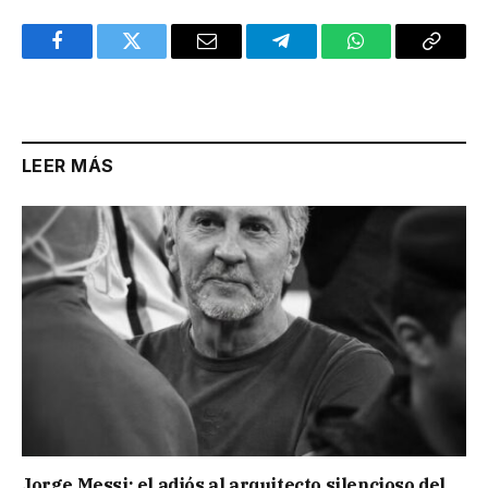
Facebook
Twitter
Email
Telegram
WhatsApp
Copy
Link
LEER MÁS
Jorge Messi: el adiós al arquitecto silencioso del