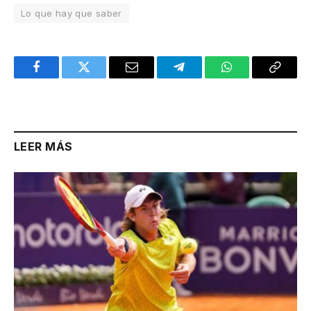
Lo que hay que saber
Facebook
Twitter
Email
Telegram
WhatsApp
Copy
Link
LEER MÁS