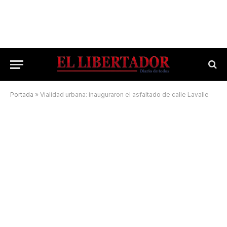
Portada
»
Vialidad urbana: inauguraron el asfaltado de calle Lavalle