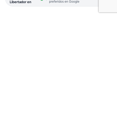
preferidos en Google
Libertador en
Alrededor de las 18 el Gobernador, Gustavo Valdés
se reunirá con el Comité de Crisis y a partir de la
evaluación que van a hacer a partir de los 718
casos registrados hoy, analizarán que tipo de
decisiones se van a tomar en el marco de la fase 3
que ya adelantó el mandatario. En principio las
medidas no serían anunciadas hoy de manera
oficial y habría que esperar hasta mañana.