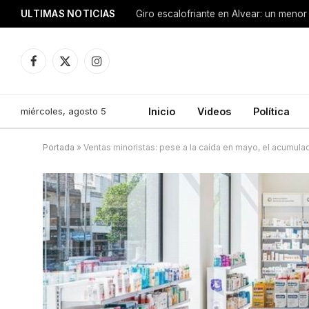
ULTIMAS NOTICIAS
Facebook
X
Instagram
(Twitter)
miércoles, agosto 5
Inicio
Videos
Política
Portada
»
Ventas minoristas: pese a la caída en mayo, el acumula