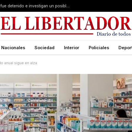
Giro escalofriante en Alvear: un menor fue detenido e investigan un posible crimen
Nacionales
Sociedad
Interior
Policiales
Depor
do anual sigue en alza