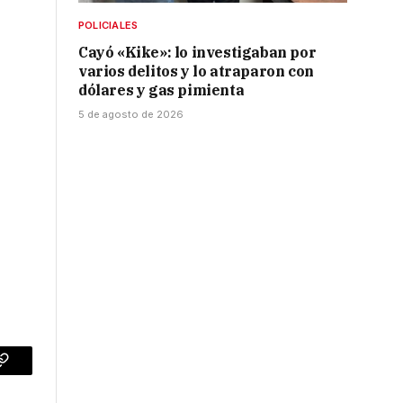
POLICIALES
Cayó «Kike»: lo investigaban por
varios delitos y lo atraparon con
s
dólares y gas pimienta
5 de agosto de 2026
l
p
Copy
Link