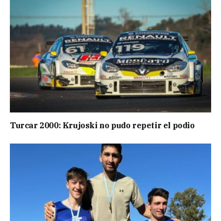
Turcar 2000: Krujoski no pudo repetir el podio