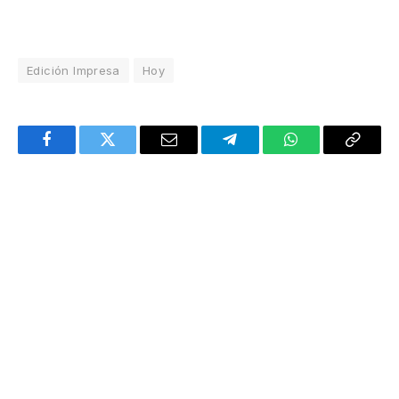
Edición Impresa
Hoy
Facebook
Twitter
Email
Telegram
WhatsApp
Copy
Link