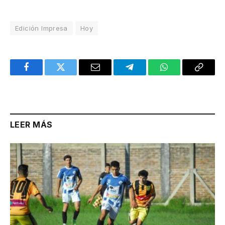
Edición Impresa
Hoy
Facebook
Twitter
Email
Telegram
WhatsApp
Copy
Link
LEER MÁS