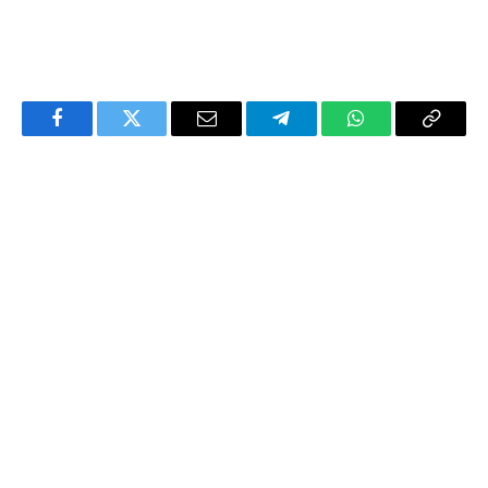
Facebook
Twitter
Email
Telegram
WhatsApp
Copy
Link